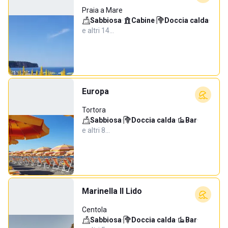
Praia a Mare
Sabbiosa
·
Cabine
·
Doccia calda
·
e altri 14…
Europa
Tortora
Sabbiosa
·
Doccia calda
·
Bar
·
e altri 8…
Marinella Il Lido
Centola
Sabbiosa
·
Doccia calda
·
Bar
·