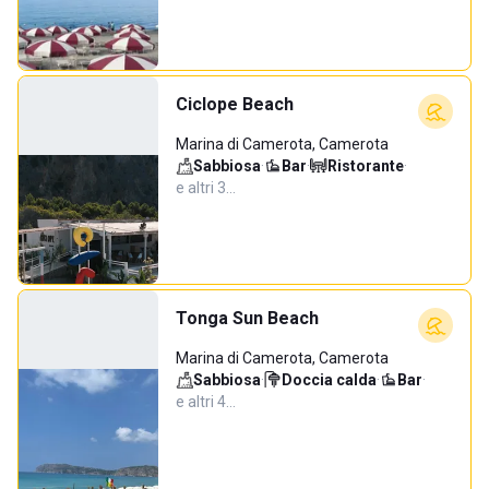
Ciclope Beach
Marina di Camerota, Camerota
Sabbiosa
·
Bar
·
Ristorante
·
e altri 3…
Tonga Sun Beach
Marina di Camerota, Camerota
Sabbiosa
·
Doccia calda
·
Bar
·
e altri 4…