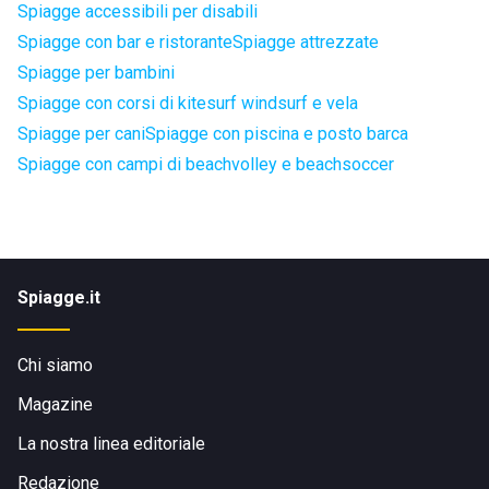
Spiagge accessibili per disabili
Spiagge con bar e ristorante
Spiagge attrezzate
Spiagge per bambini
Spiagge con corsi di kitesurf windsurf e vela
Spiagge per cani
Spiagge con piscina e posto barca
Spiagge con campi di beachvolley e beachsoccer
Spiagge.it
Chi siamo
Magazine
La nostra linea editoriale
Redazione