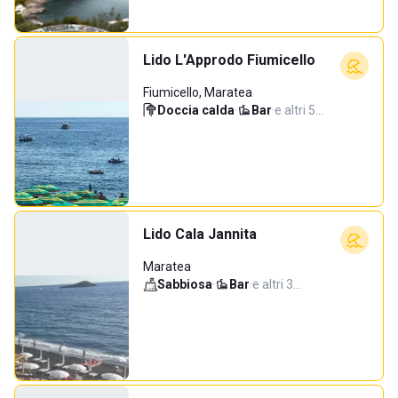
Lido L'Approdo Fiumicello
Fiumicello, Maratea
Doccia calda
·
Bar
·
e altri 5…
Lido Cala Jannita
Maratea
Sabbiosa
·
Bar
·
e altri 3…