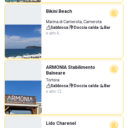
Bikini Beach
Marina di Camerota, Camerota
Sabbiosa
·
Doccia calda
·
Bar
·
e altri 6…
ARMONIA Stabilimento
Balneare
Tortora
Sabbiosa
·
Doccia calda
·
Bar
·
e altri 12…
Lido Charenel