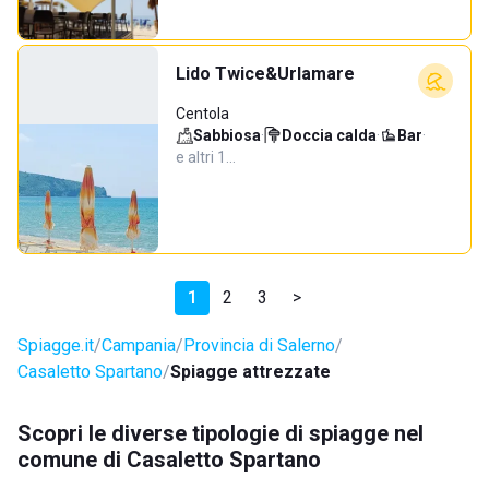
Lido Twice&Urlamare
Centola
Sabbiosa
·
Doccia calda
·
Bar
·
e altri 1…
1
2
3
>
Spiagge.it
Campania
Provincia di Salerno
Casaletto Spartano
Spiagge attrezzate
Scopri le diverse tipologie di spiagge nel
comune di Casaletto Spartano