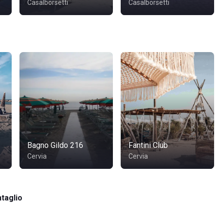
Casalborsetti
Casalborsetti
Bagno Gildo 216
Fantini Club
Cervia
Cervia
taglio