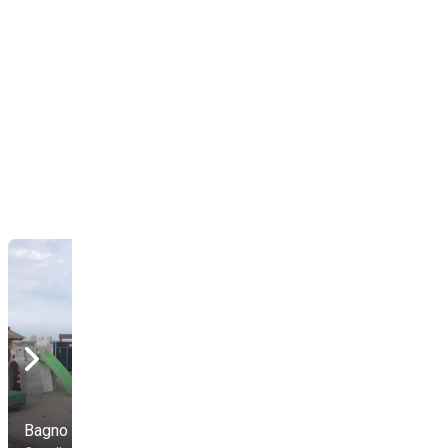
Bagno Ristorante Palm
Bagno Romeo
Beach