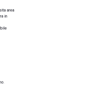
sita area
ra in
bile
no.