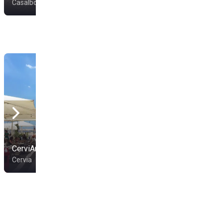
Casalborsetti
Casalborsetti
CerviAmare
Sottomarino 54
Cervia
Marina Di Ravenna