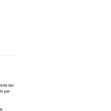
imità del
to per
e;