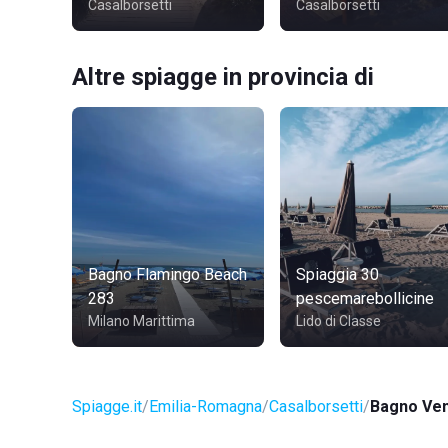
Casalborsetti
Casalborsetti
Altre spiagge in provincia di
Bagno Flamingo Beach
Spiaggia 30
283
pescemarebollicine
Milano Marittima
Lido di Classe
Spiagge.it
Emilia-Romagna
Casalborsetti
Bagno Ven