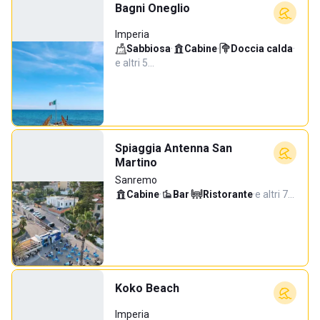
Bagni Oneglio
Imperia
Sabbiosa
·
Cabine
·
Doccia calda
·
e altri 5…
Spiaggia Antenna San
Martino
Sanremo
Cabine
·
Bar
·
Ristorante
·
e altri 7…
Koko Beach
Imperia