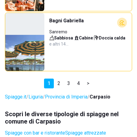
Bagni Gabriella
Sanremo
Sabbiosa
·
Cabine
·
Doccia calda
·
e altri 14…
1
2
3
4
>
Spiagge.it
Liguria
Provincia di Imperia
Carpasio
Scopri le diverse tipologie di spiagge nel
comune di Carpasio
Spiagge con bar e ristorante
Spiagge attrezzate