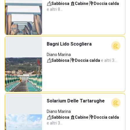
Sabbiosa
·
Cabine
·
Doccia calda
·
e altri 8…
Bagni Lido Scogliera
Diano Marina
Sabbiosa
·
Doccia calda
·
e altri 3…
Solarium Delle Tartarughe
Diano Marina
Sabbiosa
·
Cabine
·
Doccia calda
·
e altri 3…