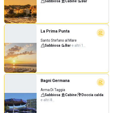
Sabbiosa
·
Cabine
·
Bar
La Prima Punta
Santo Stefano al Mare
Sabbiosa
·
Bar
·
e altri 1…
Bagni Germana
Arma Di Taggia
Sabbiosa
·
Cabine
·
Doccia calda
·
e altri 8…