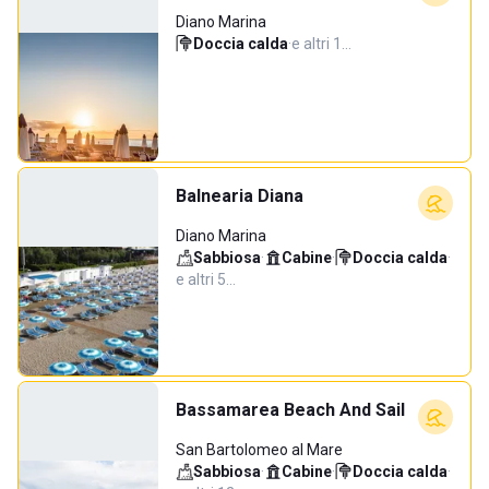
Diano Marina
Doccia calda
·
e altri 1…
Balnearia Diana
Diano Marina
Sabbiosa
·
Cabine
·
Doccia calda
·
e altri 5…
Bassamarea Beach And Sail
San Bartolomeo al Mare
Sabbiosa
·
Cabine
·
Doccia calda
·