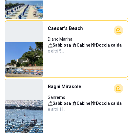
Caesar's Beach
Diano Marina
Sabbiosa
·
Cabine
·
Doccia calda
·
e altri 5…
Bagni Mirasole
Sanremo
Sabbiosa
·
Cabine
·
Doccia calda
·
e altri 11…