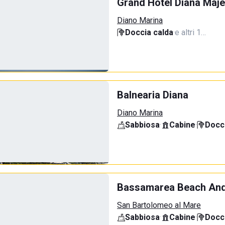
Grand Hotel Diana Maje
Diano Marina
Doccia calda
·
e altri 1…
Balnearia Diana
Diano Marina
Sabbiosa
·
Cabine
·
Docci
Bassamarea Beach And
San Bartolomeo al Mare
Sabbiosa
·
Cabine
·
Docci