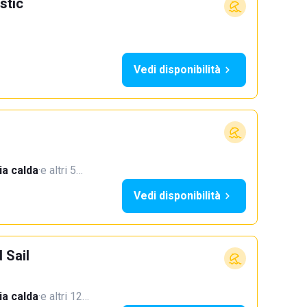
stic
Vedi disponibilità
a calda
·
e altri 5…
Vedi disponibilità
 Sail
a calda
·
e altri 12…