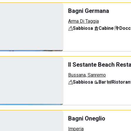
Bagni Germana
Arma Di Taggia
Sabbiosa
·
Cabine
·
Docci
Il Sestante Beach Rest
Bussana, Sanremo
Sabbiosa
·
Bar
·
Ristoran
Bagni Oneglio
Imperia