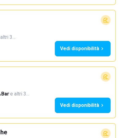
 altri 3…
Vedi disponibilità
Bar
·
e altri 3…
Vedi disponibilità
ghe