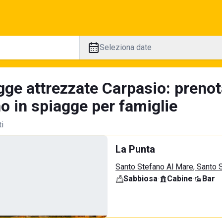
Seleziona date
gge attrezzate Carpasio: prenot
no in spiagge per famiglie
ti
La Punta
Santo Stefano Al Mare, Santo 
Sabbiosa
·
Cabine
·
Bar