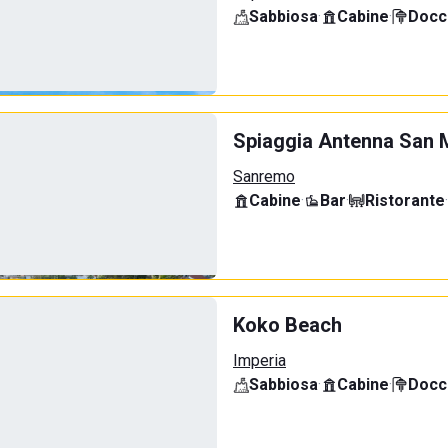
Sabbiosa
·
Cabine
·
Docci
Spiaggia Antenna San 
Sanremo
Cabine
·
Bar
·
Ristorante
·
Koko Beach
Imperia
Sabbiosa
·
Cabine
·
Docci