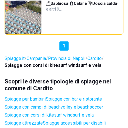
Sabbiosa
·
Cabine
·
Doccia calda
·
e altri 9…
1
Spiagge.it
Campania
Provincia di Napoli
Cardito
Spiagge con corsi di kitesurf windsurf e vela
Scopri le diverse tipologie di spiagge nel
comune di Cardito
Spiagge per bambini
Spiagge con bar e ristorante
Spiagge con campi di beachvolley e beachsoccer
Spiagge con corsi di kitesurf windsurf e vela
Spiagge attrezzate
Spiagge accessibili per disabili