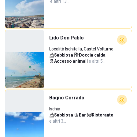
·
e altri 13…
Lido Don Pablo
Località Ischitella, Castel Volturno
Sabbiosa
·
Doccia calda
·
Accesso animali
·
e altri 5…
Bagno Corrado
Ischia
Sabbiosa
·
Bar
·
Ristorante
·
e altri 3…