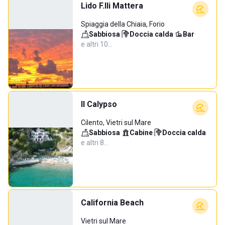
Lido F.lli Mattera
Spiaggia della Chiaia, Forio
Sabbiosa
·
Doccia calda
·
Bar
·
e altri 10…
Il Calypso
Cilento, Vietri sul Mare
Sabbiosa
·
Cabine
·
Doccia calda
·
e altri 8…
California Beach
Vietri sul Mare