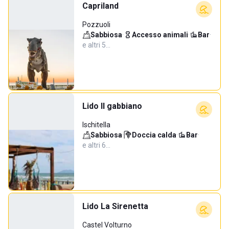
Capriland
Pozzuoli
Sabbiosa
·
Accesso animali
·
Bar
·
e altri 5…
Lido Il gabbiano
Ischitella
Sabbiosa
·
Doccia calda
·
Bar
·
e altri 6…
Lido La Sirenetta
Castel Volturno