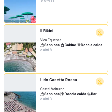
·
e altri 11…
Il Bikini
Vico Equense
Sabbiosa
·
Cabine
·
Doccia calda
·
e altri 8…
Lido Casetta Rossa
Castel Volturno
Sabbiosa
·
Doccia calda
·
Bar
·
e altri 3…