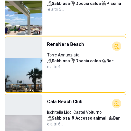
Sabbiosa
·
Doccia calda
·
Piscina
·
e altri 5…
RenaNera Beach
Torre Annunziata
Sabbiosa
·
Doccia calda
·
Bar
·
e altri 4…
Cala Beach Club
Ischitella Lido, Castel Volturno
Sabbiosa
·
Accesso animali
·
Bar
·
e altri 6…