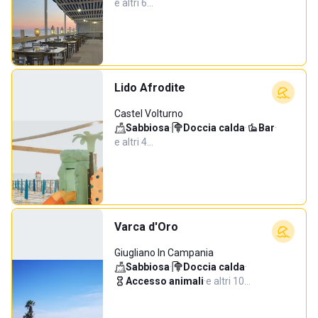
e altri 6…
Lido Afrodite
Castel Volturno
Sabbiosa
·
Doccia calda
·
Bar
·
e altri 4…
Varca d'Oro
Giugliano In Campania
Sabbiosa
·
Doccia calda
·
Accesso animali
·
e altri 10…