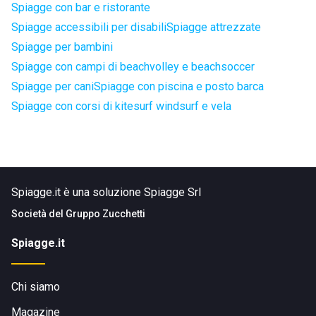
Spiagge con bar e ristorante
Spiagge accessibili per disabili
Spiagge attrezzate
Spiagge per bambini
Spiagge con campi di beachvolley e beachsoccer
Spiagge per cani
Spiagge con piscina e posto barca
Spiagge con corsi di kitesurf windsurf e vela
Spiagge.it è una soluzione Spiagge Srl
Società del
Gruppo Zucchetti
Spiagge.it
Chi siamo
Magazine