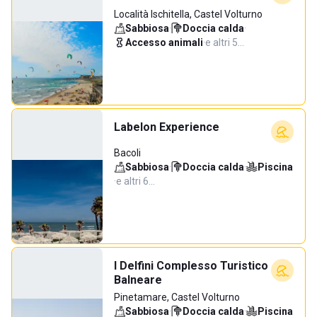
Località Ischitella, Castel Volturno
Sabbiosa
·
Doccia calda
·
Accesso animali
·
e altri 5…
Labelon Experience
Bacoli
Sabbiosa
·
Doccia calda
·
Piscina
·
e altri 6…
I Delfini Complesso Turistico
Balneare
Pinetamare, Castel Volturno
Sabbiosa
·
Doccia calda
·
Piscina