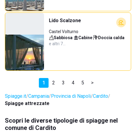
Lido Scalzone
Castel Volturno
Sabbiosa
·
Cabine
·
Doccia calda
·
e altri 7…
1
2
3
4
5
>
Spiagge.it
Campania
Provincia di Napoli
Cardito
Spiagge attrezzate
Scopri le diverse tipologie di spiagge nel
comune di Cardito