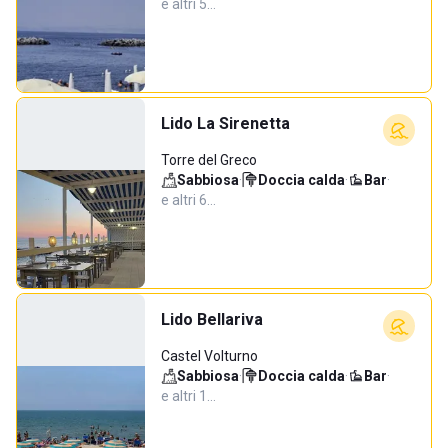
e altri 5…
Lido La Sirenetta
Torre del Greco
Sabbiosa
·
Doccia calda
·
Bar
·
e altri 6…
Lido Bellariva
Castel Volturno
Sabbiosa
·
Doccia calda
·
Bar
·
e altri 1…