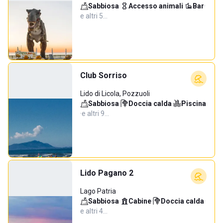
Sabbiosa
·
Accesso animali
·
Bar
·
e altri 5…
Club Sorriso
Lido di Licola, Pozzuoli
Sabbiosa
·
Doccia calda
·
Piscina
·
e altri 9…
Lido Pagano 2
Lago Patria
Sabbiosa
·
Cabine
·
Doccia calda
·
e altri 4…