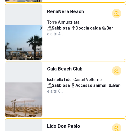
RenaNera Beach
Torre Annunziata
Sabbiosa
·
Doccia calda
·
Bar
·
e altri 4…
Cala Beach Club
Ischitella Lido, Castel Volturno
Sabbiosa
·
Accesso animali
·
Bar
·
e altri 6…
Lido Don Pablo