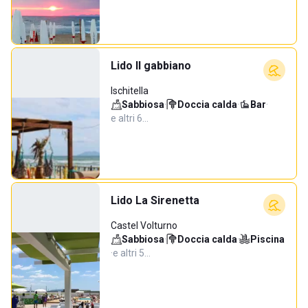
Lido Il gabbiano
Ischitella
Sabbiosa
·
Doccia calda
·
Bar
·
e altri 6…
Lido La Sirenetta
Castel Volturno
Sabbiosa
·
Doccia calda
·
Piscina
·
e altri 5…