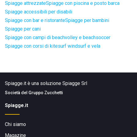
Spiagge attrezzate
Spiagge con piscina e posto barca
Spiagge accessibili per disabili
Spiagge con bar e ristorante
Spiagge per bambini
Spiagge per cani
Spiagge con campi di beachvolley e beachsoccer
Spiagge con corsi di kitesurf windsurf e vela
Spiagge.it è una soluzione Spiagge Srl
Società del
Gruppo Zucchetti
Spiagge.it
Chi siamo
Magazine