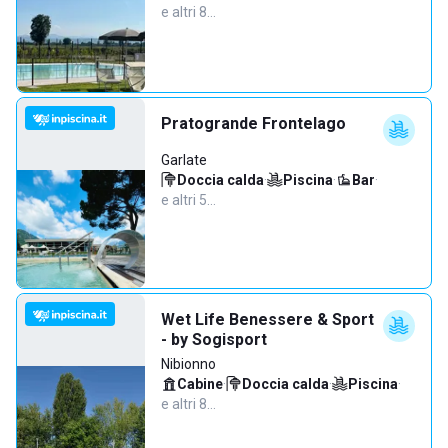
e altri 8…
Pratogrande Frontelago
Garlate
Doccia calda
·
Piscina
·
Bar
·
e altri 5…
Wet Life Benessere & Sport
- by Sogisport
Nibionno
Cabine
·
Doccia calda
·
Piscina
·
e altri 8…