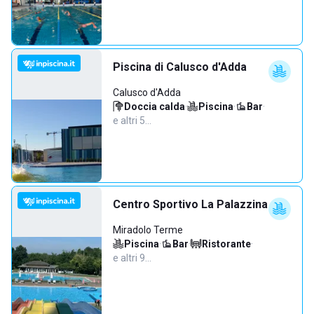
Piscina di Calusco d'Adda
Calusco d'Adda
Doccia calda
·
Piscina
·
Bar
·
e altri 5…
Centro Sportivo La Palazzina
Miradolo Terme
Piscina
·
Bar
·
Ristorante
·
e altri 9…