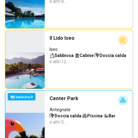
e altri 8…
Il Lido Iseo
Iseo
Sabbiosa
·
Cabine
·
Doccia calda
·
e altri 12…
Center Park
Antegnate
Doccia calda
·
Piscina
·
Bar
·
e altri 5…