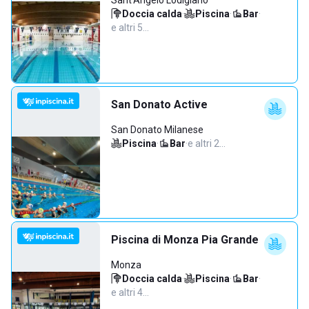
Sant'Angelo Lodigiano
Doccia calda
·
Piscina
·
Bar
·
e altri 5…
San Donato Active
San Donato Milanese
Piscina
·
Bar
·
e altri 2…
Piscina di Monza Pia Grande
Monza
Doccia calda
·
Piscina
·
Bar
·
e altri 4…