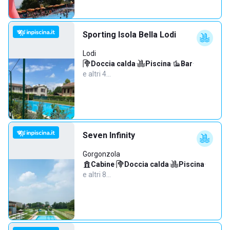
Sporting Isola Bella Lodi
Lodi
Doccia calda
·
Piscina
·
Bar
·
e altri 4…
Seven Infinity
Gorgonzola
Cabine
·
Doccia calda
·
Piscina
·
e altri 8…