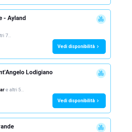
e - Ayland
tri 7…
Vedi disponibilità
nt'Angelo Lodigiano
ar
·
e altri 5…
Vedi disponibilità
rande