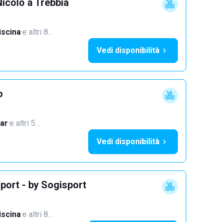
icolò a Trebbia
iscina
·
e altri 8…
Vedi disponibilità
o
ar
·
e altri 5…
Vedi disponibilità
port - by Sogisport
iscina
·
e altri 8…