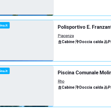
Polisportivo E. Franzan
Piacenza
Cabine
·
Doccia calda
·
P
Piscina Comunale Molin
Rho
Cabine
·
Doccia calda
·
P