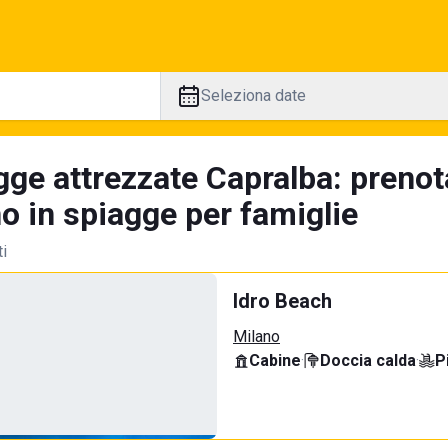
Seleziona date
gge attrezzate Capralba: prenot
no in spiagge per famiglie
ti
Idro Beach
Milano
Cabine
·
Doccia calda
·
P