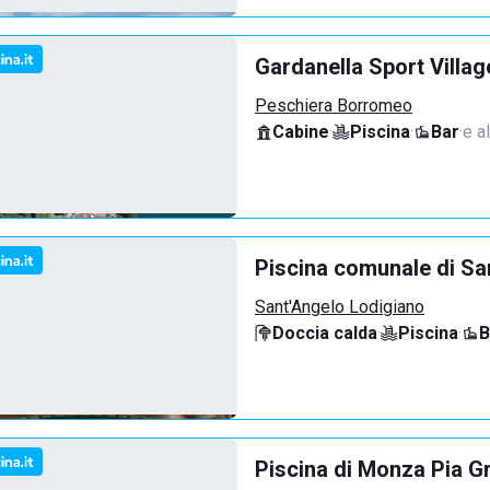
Gardanella Sport Villag
Peschiera Borromeo
Cabine
·
Piscina
·
Bar
·
e al
Piscina comunale di Sa
Sant'Angelo Lodigiano
Doccia calda
·
Piscina
·
B
Piscina di Monza Pia G