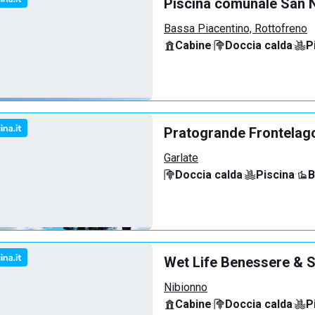
Piscina comunale San N
Bassa Piacentino, Rottofreno
Cabine
·
Doccia calda
·
P
Pratogrande Frontelag
Garlate
Doccia calda
·
Piscina
·
B
Wet Life Benessere & S
Nibionno
Cabine
·
Doccia calda
·
P