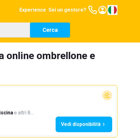
Experience
Sei un gestore?
Cerca
a online ombrellone e
iscina
·
e altri 8…
Vedi disponibilità