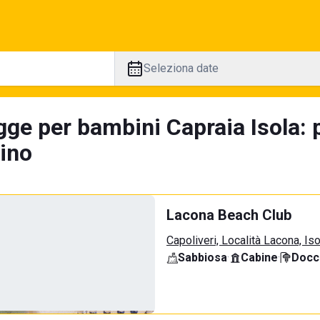
Seleziona date
gge per bambini Capraia Isola: 
tino
Lacona Beach Club
Capoliveri, Località Lacona, Is
Sabbiosa
·
Cabine
·
Docci