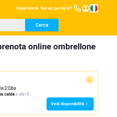
Experience
Sei un gestore?
Cerca
prenota online ombrellone
ola D'Elba
a calda
·
e altri 9…
Vedi disponibilità