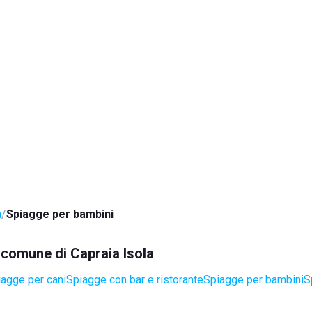
a
Spiagge per bambini
l comune di Capraia Isola
agge per cani
Spiagge con bar e ristorante
Spiagge per bambini
S