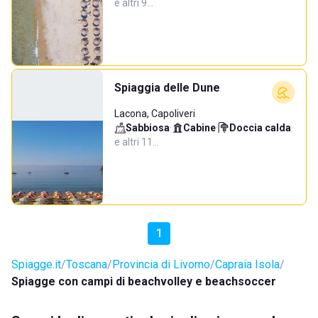
e altri 9…
Spiaggia delle Dune
Lacona, Capoliveri
Sabbiosa
·
Cabine
·
Doccia calda
·
e altri 11…
1
Spiagge.it
Toscana
Provincia di Livorno
Capraia Isola
Spiagge con campi di beachvolley e beachsoccer