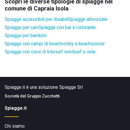
Scopri le diverse tipologie di spiagge nel
comune di Capraia Isola
Spiagge accessibili per disabili
Spiagge attrezzate
Spiagge per cani
Spiagge con bar e ristorante
Spiagge per bambini
Spiagge con campi di beachvolley e beachsoccer
Spiagge con corsi di kitesurf windsurf e vela
Spiagge.it è una soluzione Spiagge Srl
Società del
Gruppo Zucchetti
Spiagge.it
Chi siamo