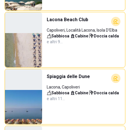
Lacona Beach Club
Capoliveri, Località Lacona, Isola D'Elba
Sabbiosa
·
Cabine
·
Doccia calda
·
e altri 9…
Spiaggia delle Dune
Lacona, Capoliveri
Sabbiosa
·
Cabine
·
Doccia calda
·
e altri 11…