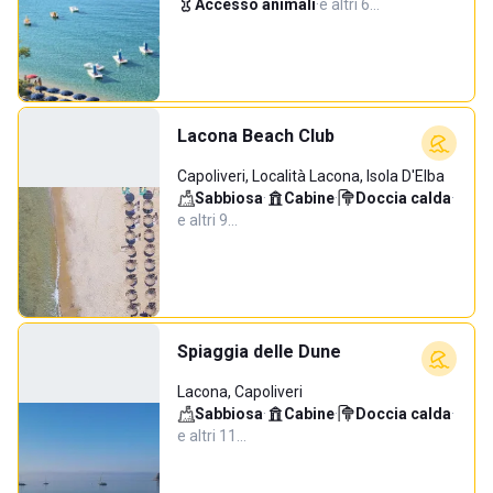
Accesso animali
·
e altri 6…
Lacona Beach Club
Capoliveri, Località Lacona, Isola D'Elba
Sabbiosa
·
Cabine
·
Doccia calda
·
e altri 9…
Spiaggia delle Dune
Lacona, Capoliveri
Sabbiosa
·
Cabine
·
Doccia calda
·
e altri 11…