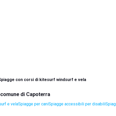
Spiagge con corsi di kitesurf windsurf e vela
el comune di Capoterra
surf e vela
Spiagge per cani
Spiagge accessibili per disabili
Spiag