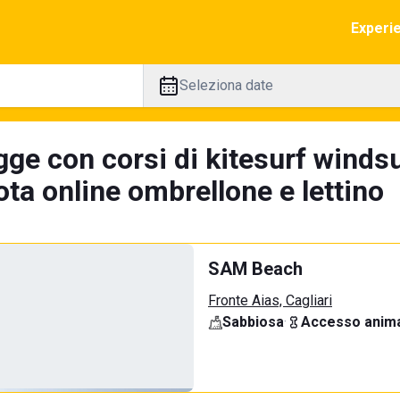
Experi
Seleziona date
ge con corsi di kitesurf windsu
ta online ombrellone e lettino
SAM Beach
Fronte Aias, Cagliari
Sabbiosa
·
Accesso anima