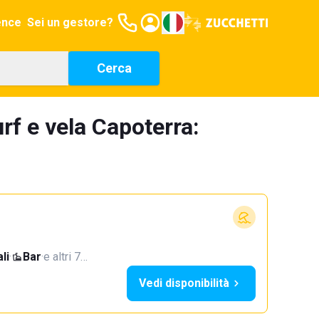
ence
Sei un gestore?
Cerca
rf e vela Capoterra:
li
·
Bar
·
e altri 7…
Vedi disponibilità