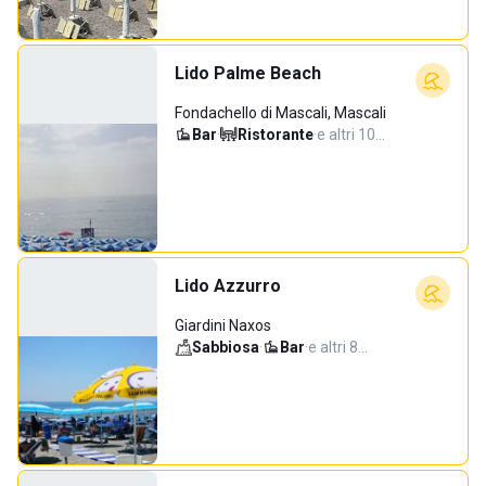
Lido Palme Beach
Fondachello di Mascali, Mascali
Bar
·
Ristorante
·
e altri 10…
Lido Azzurro
Giardini Naxos
Sabbiosa
·
Bar
·
e altri 8…