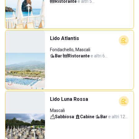
Ristorante
·
e altri 5…
Lido Atlantis
Fondachello, Mascali
Bar
·
Ristorante
·
e altri 6…
Lido Luna Rossa
Mascali
Sabbiosa
·
Cabine
·
Bar
·
e altri 12…