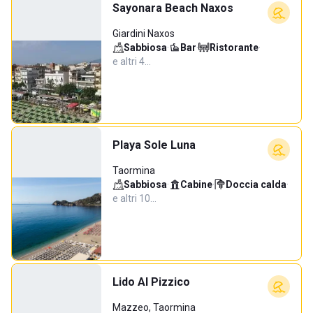
Sayonara Beach Naxos
Giardini Naxos
Sabbiosa
·
Bar
·
Ristorante
·
e altri 4…
Playa Sole Luna
Taormina
Sabbiosa
·
Cabine
·
Doccia calda
·
e altri 10…
Lido Al Pizzico
Mazzeo, Taormina