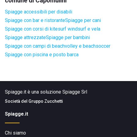
comune di Capomulini
Spiagge accessibili per disabili
Spiagge con bar e ristorante
Spiagge per cani
Spiagge con corsi di kitesurf windsurf e vela
Spiagge attrezzate
Spiagge per bambini
Spiagge con campi di beachvolley e beachsoccer
Spiagge con piscina e posto barca
Spiagge.it è una soluzione Spiagge Srl
Società del
Gruppo Zucchetti
Spiagge.it
Chi siamo