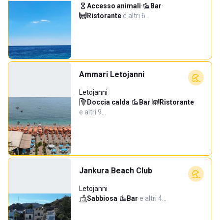
Accesso animali
·
Bar
·
Ristorante
·
e altri 6…
Ammari Letojanni
Letojanni
Doccia calda
·
Bar
·
Ristorante
·
e altri 9…
Jankura Beach Club
Letojanni
Sabbiosa
·
Bar
·
e altri 4…