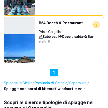
B64 Beach & Restaurant
Priolo Gargallo
Sabbiosa
·
Doccia calda
·
Bar
·
e altri 9…
1
Spiagge.it
Sicilia
Provincia di Catania
Capomulini
Spiagge con corsi di kitesurf windsurf e vela
Scopri le diverse tipologie di spiagge nel