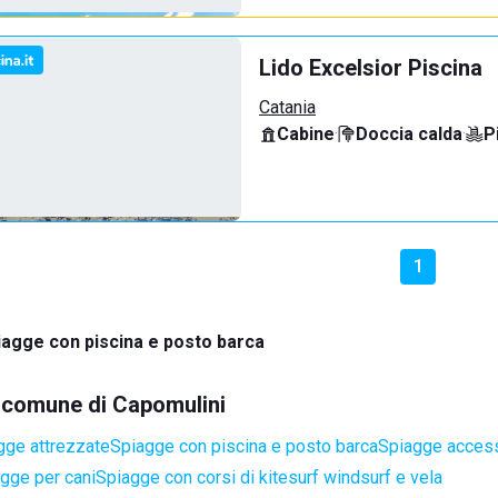
Lido Excelsior Piscina
Catania
Cabine
·
Doccia calda
·
P
1
iagge con piscina e posto barca
el comune di Capomulini
gge attrezzate
Spiagge con piscina e posto barca
Spiagge accessi
gge per cani
Spiagge con corsi di kitesurf windsurf e vela