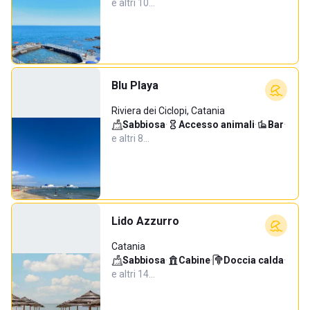
e altri 10…
Blu Playa
Riviera dei Ciclopi, Catania
Sabbiosa
·
Accesso animali
·
Bar
·
e altri 8…
Lido Azzurro
Catania
Sabbiosa
·
Cabine
·
Doccia calda
·
e altri 14…