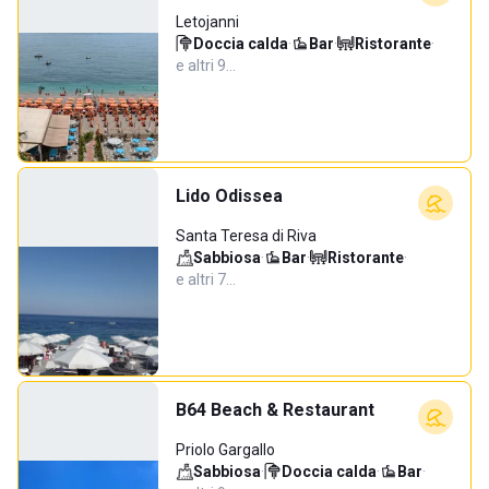
Letojanni
Doccia calda
·
Bar
·
Ristorante
·
e altri 9…
Lido Odissea
Santa Teresa di Riva
Sabbiosa
·
Bar
·
Ristorante
·
e altri 7…
B64 Beach & Restaurant
Priolo Gargallo
Sabbiosa
·
Doccia calda
·
Bar
·