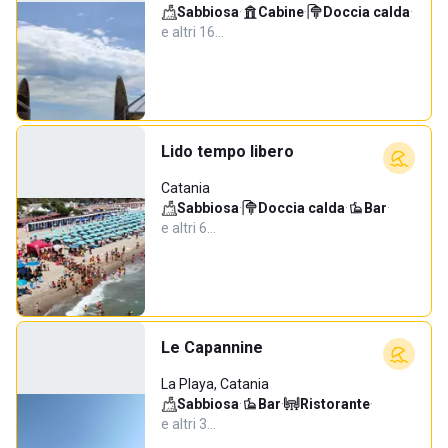
Sabbiosa
·
Cabine
·
Doccia calda
·
e altri 16…
Lido tempo libero
Catania
Sabbiosa
·
Doccia calda
·
Bar
·
e altri 6…
Le Capannine
La Playa, Catania
Sabbiosa
·
Bar
·
Ristorante
·
e altri 3…