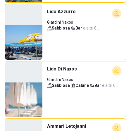
Lido Azzurro
Giardini Naxos
Sabbiosa
·
Bar
·
e altri 8…
Lido Di Naxos
Giardini Naxos
Sabbiosa
·
Cabine
·
Bar
·
e altri 6…
Ammari Letojanni