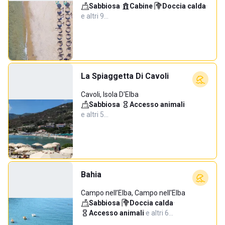
Sabbiosa
·
Cabine
·
Doccia calda
·
e altri 9…
La Spiaggetta Di Cavoli
Cavoli, Isola D'Elba
Sabbiosa
·
Accesso animali
·
e altri 5…
Bahia
Campo nell’Elba, Campo nell'Elba
Sabbiosa
·
Doccia calda
·
Accesso animali
·
e altri 6…