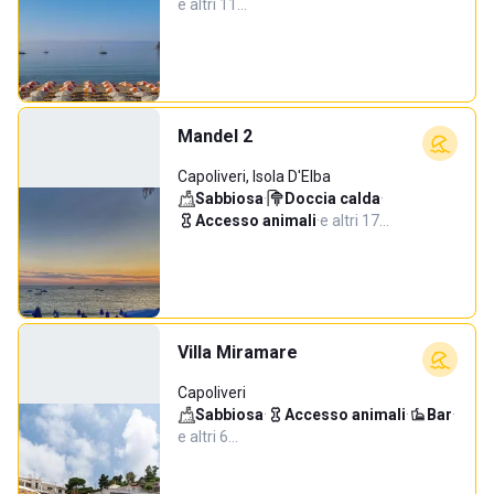
e altri 11…
Mandel 2
Capoliveri, Isola D'Elba
Sabbiosa
·
Doccia calda
·
Accesso animali
·
e altri 17…
Villa Miramare
Capoliveri
Sabbiosa
·
Accesso animali
·
Bar
·
e altri 6…