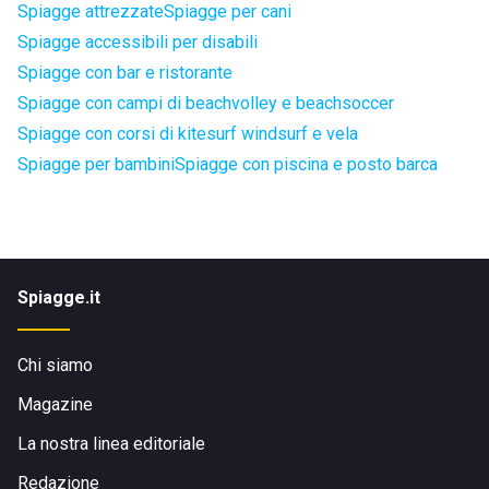
Spiagge attrezzate
Spiagge per cani
Spiagge accessibili per disabili
Spiagge con bar e ristorante
Spiagge con campi di beachvolley e beachsoccer
Spiagge con corsi di kitesurf windsurf e vela
Spiagge per bambini
Spiagge con piscina e posto barca
Spiagge.it
Chi siamo
Magazine
La nostra linea editoriale
Redazione