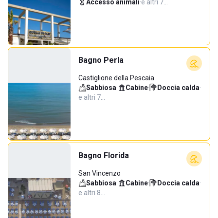
Accesso animali
·
e altri 7…
Bagno Perla
Castiglione della Pescaia
Sabbiosa
·
Cabine
·
Doccia calda
·
e altri 7…
Bagno Florida
San Vincenzo
Sabbiosa
·
Cabine
·
Doccia calda
·
e altri 8…