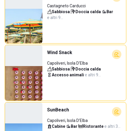
Castagneto Carducci
Sabbiosa
·
Doccia calda
·
Bar
·
e altri 9…
Wind Snack
Capoliveri, Isola D'Elba
Sabbiosa
·
Doccia calda
·
Accesso animali
·
e altri 9…
SunBeach
Capoliveri, Isola D'Elba
Cabine
·
Bar
·
Ristorante
·
e altri 3…