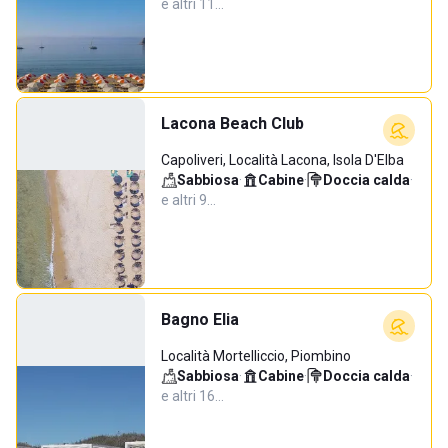
e altri 11…
Lacona Beach Club
Capoliveri, Località Lacona, Isola D'Elba
Sabbiosa
·
Cabine
·
Doccia calda
·
e altri 9…
Bagno Elia
Località Mortelliccio, Piombino
Sabbiosa
·
Cabine
·
Doccia calda
·
e altri 16…