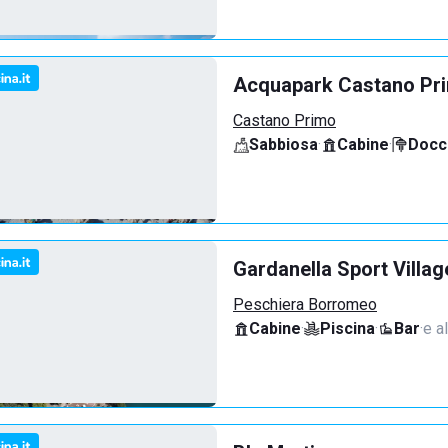
Acquapark Castano Pr
Castano Primo
Sabbiosa
·
Cabine
·
Docci
Gardanella Sport Villag
Peschiera Borromeo
Cabine
·
Piscina
·
Bar
·
e al