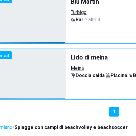
Blu Martin
Turbigo
Bar
·
e altri 4…
Lido di meina
Meina
Doccia calda
·
Piscina
·
B
1
imiano
Spiagge con campi di beachvolley e beachsoccer