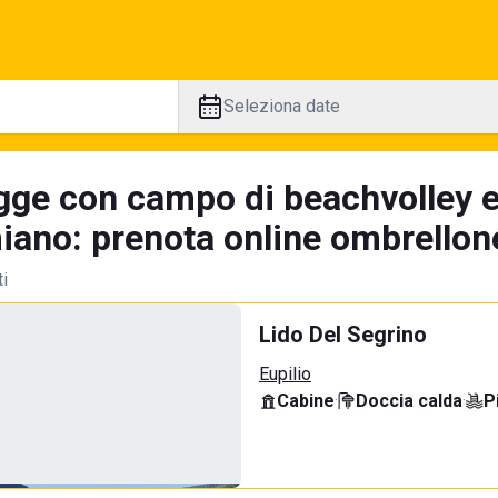
Seleziona date
gge con campo di beachvolley 
iano: prenota online ombrellone
ti
Lido Del Segrino
Eupilio
Cabine
·
Doccia calda
·
P