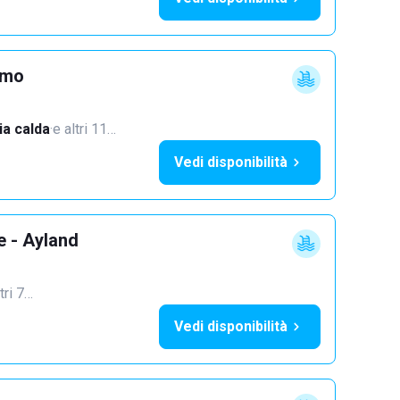
imo
a calda
·
e altri 11…
Vedi disponibilità
e - Ayland
tri 7…
Vedi disponibilità