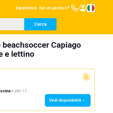
Experience
Sei un gestore?
Cerca
e beachsoccer Capiago
 e lettino
iscina
·
e altri 11…
Vedi disponibilità