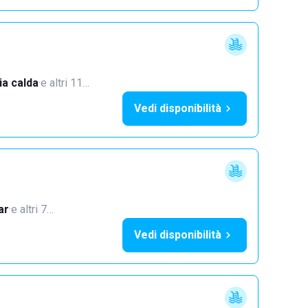
a calda
·
e altri 11…
Vedi disponibilità
ar
·
e altri 7…
Vedi disponibilità