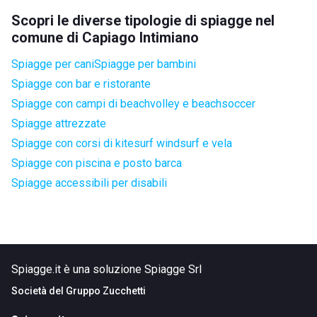
Scopri le diverse tipologie di spiagge nel
comune di Capiago Intimiano
Spiagge per cani
Spiagge per bambini
Spiagge con bar e ristorante
Spiagge con campi di beachvolley e beachsoccer
Spiagge attrezzate
Spiagge con corsi di kitesurf windsurf e vela
Spiagge con piscina e posto barca
Spiagge accessibili per disabili
Spiagge.it è una soluzione Spiagge Srl
Società del
Gruppo Zucchetti