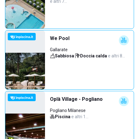
e altri 7…
We Pool
Gallarate
Sabbiosa
·
Doccia calda
·
e altri 8…
Oplà Village - Pogliano
Pogliano Milanese
Piscina
·
e altri 1…