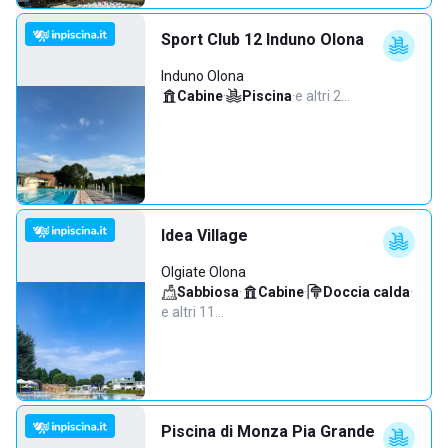
Sport Club 12 Induno Olona
Induno Olona
Cabine
·
Piscina
·
e altri 2…
Idea Village
Olgiate Olona
Sabbiosa
·
Cabine
·
Doccia calda
·
e altri 11…
Piscina di Monza Pia Grande