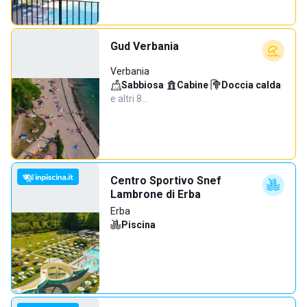
Gud Verbania
Verbania
Sabbiosa
·
Cabine
·
Doccia calda
·
e altri 8…
Centro Sportivo Snef
Lambrone di Erba
Erba
Piscina