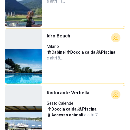
e altri 11…
Idro Beach
Milano
Cabine
·
Doccia calda
·
Piscina
·
e altri 8…
Ristorante Verbella
Sesto Calende
Doccia calda
·
Piscina
·
Accesso animali
·
e altri 7…