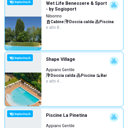
Wet Life Benessere & Sport
- by Sogisport
Nibionno
Cabine
·
Doccia calda
·
Piscina
·
e altri 8…
Shape Village
Appiano Gentile
Doccia calda
·
Piscina
·
Bar
·
e altri 4…
Piscine La Pinetina
Appiano Gentile