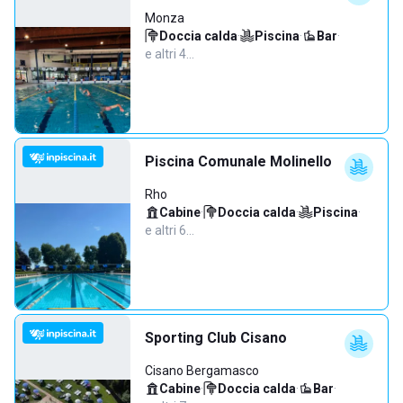
Monza
Doccia calda
·
Piscina
·
Bar
·
e altri 4…
Piscina Comunale Molinello
Rho
Cabine
·
Doccia calda
·
Piscina
·
e altri 6…
Sporting Club Cisano
Cisano Bergamasco
Cabine
·
Doccia calda
·
Bar
·