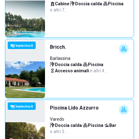
Cabine
·
Doccia calda
·
Piscina
·
e altri 7…
Bricch.
Barlassina
Doccia calda
·
Piscina
·
Accesso animali
·
e altri 4…
Piscina Lido Azzurro
Varedo
Doccia calda
·
Piscina
·
Bar
·
e altri 3…