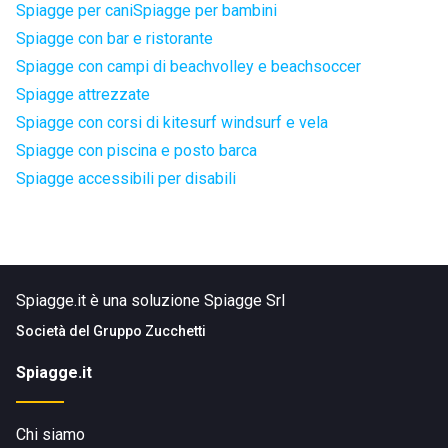
Spiagge per cani
Spiagge per bambini
Spiagge con bar e ristorante
Spiagge con campi di beachvolley e beachsoccer
Spiagge attrezzate
Spiagge con corsi di kitesurf windsurf e vela
Spiagge con piscina e posto barca
Spiagge accessibili per disabili
Spiagge.it è una soluzione Spiagge Srl
Società del
Gruppo Zucchetti
Spiagge.it
Chi siamo