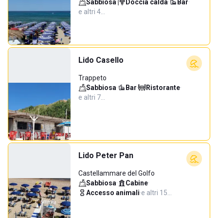
Sabbiosa
·
Doccia calda
·
Bar
·
e altri 4…
Lido Casello
Trappeto
Sabbiosa
·
Bar
·
Ristorante
·
e altri 7…
Lido Peter Pan
Castellammare del Golfo
Sabbiosa
·
Cabine
·
Accesso animali
·
e altri 15…