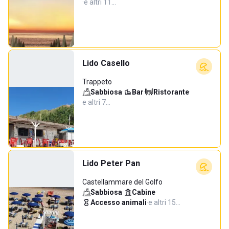
·
e altri 11…
Lido Casello
Trappeto
Sabbiosa
·
Bar
·
Ristorante
·
e altri 7…
Lido Peter Pan
Castellammare del Golfo
Sabbiosa
·
Cabine
·
Accesso animali
·
e altri 15…