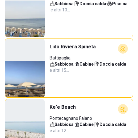
Sabbiosa
·
Doccia calda
·
Piscina
·
e altri 10…
Lido Riviera Spineta
Battipaglia
Sabbiosa
·
Cabine
·
Doccia calda
·
e altri 15…
Ke'e Beach
Pontecagnano Faiano
Sabbiosa
·
Cabine
·
Doccia calda
·
e altri 12…