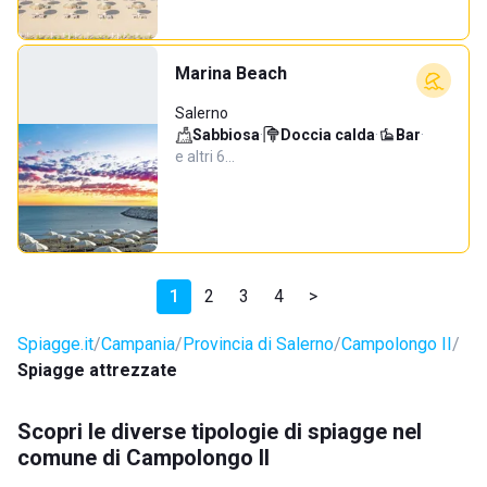
Marina Beach
Salerno
Sabbiosa
·
Doccia calda
·
Bar
·
e altri 6…
1
2
3
4
>
Spiagge.it
Campania
Provincia di Salerno
Campolongo II
Spiagge attrezzate
Scopri le diverse tipologie di spiagge nel
comune di Campolongo II