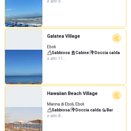
e altri 9…
Galatea Village
Eboli
Sabbiosa
·
Cabine
·
Doccia calda
·
e altri 11…
Hawaiian Beach Village
Marina di Eboli, Eboli
Sabbiosa
·
Doccia calda
·
Bar
·
e altri 8…