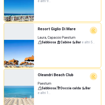
e altri 9…
Resort Giglio Di Mare
Laura, Capaccio Paestum
Sabbiosa
·
Cabine
·
Bar
·
e altri 5…
Oleandri Beach Club
Paestum
Sabbiosa
·
Doccia calda
·
Bar
·
e altri 1…