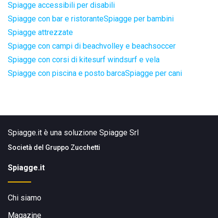
Spiagge accessibili per disabili
Spiagge con bar e ristorante
Spiagge per bambini
Spiagge attrezzate
Spiagge con campi di beachvolley e beachsoccer
Spiagge con corsi di kitesurf windsurf e vela
Spiagge con piscina e posto barca
Spiagge per cani
Spiagge.it è una soluzione Spiagge Srl
Società del
Gruppo Zucchetti
Spiagge.it
Chi siamo
Magazine