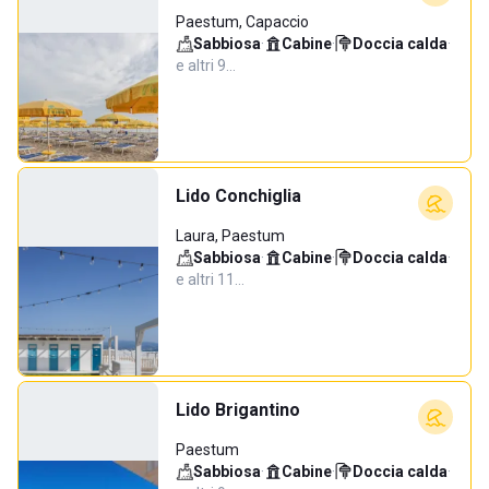
Paestum, Capaccio
Sabbiosa
·
Cabine
·
Doccia calda
·
e altri 9…
Lido Conchiglia
Laura, Paestum
Sabbiosa
·
Cabine
·
Doccia calda
·
e altri 11…
Lido Brigantino
Paestum
Sabbiosa
·
Cabine
·
Doccia calda
·