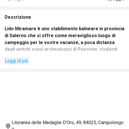
Descrizione
Lido Miramare è uno stabilimento balneare in provincia
di Salerno che si offre come meraviglioso luogo di
campeggio per le vostre vacanze, a poca distanza
dagli antichi scavi archeologici di Paestum, risalenti
all'epoca greca.
Leggi di più
Lido Miramare, oltre a un paesaggio mozzafiato e ad
uno dei mari più puliti e incontaminati d'Italia, vi può
offrire anche svariati servizi: bar e ristorante, doccia
calda, e la possibilità di usufruire di carte per i giochi
da tavolo.
Adatto dunque sia a famiglie in esporazione che a
coppie alla ricerca di una fuga romantica, è il luogo
ideale per soggiornare per chiunque si voglia godere
a pieno qualche giorno all'insegna del relax e del
Litoranea delle Medaglie D'Oro, 49, 84025, Campolongo
comfort più totale.