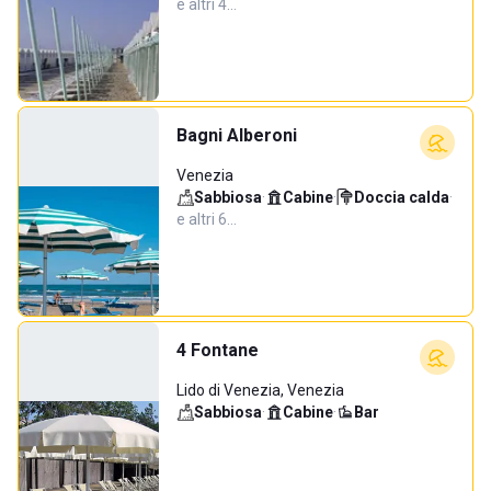
e altri 4…
Bagni Alberoni
Venezia
Sabbiosa
·
Cabine
·
Doccia calda
·
e altri 6…
4 Fontane
Lido di Venezia, Venezia
Sabbiosa
·
Cabine
·
Bar