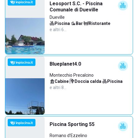
Leosport S.C. - Piscina
Comunale di Dueville
Dueville
Piscina
·
Bar
·
Ristorante
·
e altri 6…
Blueplanet4.0
Montecchio Precalcino
Cabine
·
Doccia calda
·
Piscina
·
e altri 8…
Piscina Sporting 55
Romano d'Ezzelino