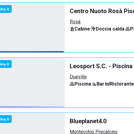
Centro Nuoto Rosà Pis
Rosà
Cabine
·
Doccia calda
·
P
Leosport S.C. - Piscina
Dueville
Piscina
·
Bar
·
Ristorante
Blueplanet4.0
Montecchio Precalcino