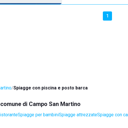
1
rtino
Spiagge con piscina e posto barca
el comune di Campo San Martino
istorante
Spiagge per bambini
Spiagge attrezzate
Spiagge con ca