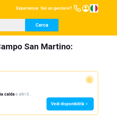
Experience
Sei un gestore?
Cerca
 Campo San Martino:
a calda
·
e altri 6…
Vedi disponibilità