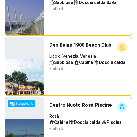
Sabbiosa
·
Doccia calda
·
Bar
·
e altri 4…
Des Bains 1900 Beach Club
Lido di Venezia, Venezia
Sabbiosa
·
Cabine
·
Doccia calda
·
e altri 8…
Centro Nuoto Rosà Piscine
Rosà
Cabine
·
Doccia calda
·
Piscina
·
e altri 5…