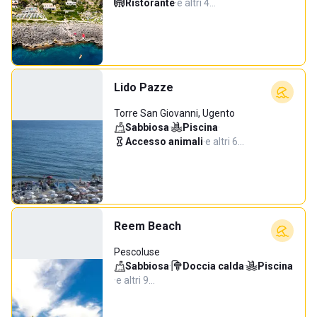
Ristorante
·
e altri 4…
Lido Pazze
Torre San Giovanni, Ugento
Sabbiosa
·
Piscina
·
Accesso animali
·
e altri 6…
Reem Beach
Pescoluse
Sabbiosa
·
Doccia calda
·
Piscina
·
e altri 9…