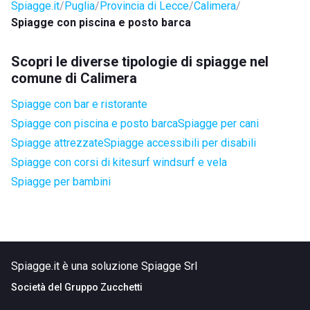
Spiagge.it
Puglia
Provincia di Lecce
Calimera
Spiagge con piscina e posto barca
Scopri le diverse tipologie di spiagge nel
comune di Calimera
Spiagge con bar e ristorante
Spiagge con piscina e posto barca
Spiagge per cani
Spiagge attrezzate
Spiagge accessibili per disabili
Spiagge con corsi di kitesurf windsurf e vela
Spiagge per bambini
Spiagge.it è una soluzione Spiagge Srl
Società del
Gruppo Zucchetti