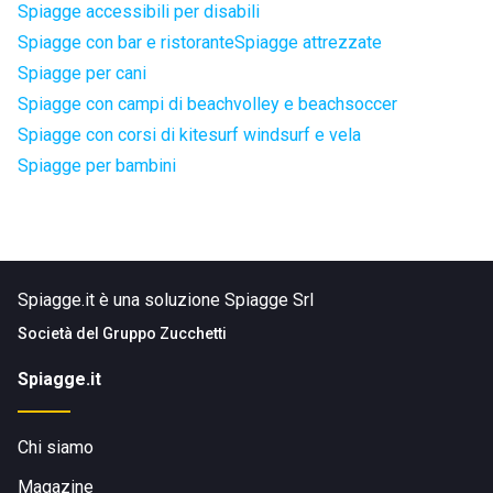
Spiagge accessibili per disabili
Spiagge con bar e ristorante
Spiagge attrezzate
Spiagge per cani
Spiagge con campi di beachvolley e beachsoccer
Spiagge con corsi di kitesurf windsurf e vela
Spiagge per bambini
Spiagge.it è una soluzione Spiagge Srl
Società del
Gruppo Zucchetti
Spiagge.it
Chi siamo
Magazine