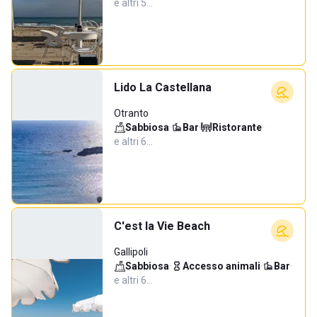
e altri 5…
Lido La Castellana
Otranto
Sabbiosa
·
Bar
·
Ristorante
·
e altri 6…
C'est la Vie Beach
Gallipoli
Sabbiosa
·
Accesso animali
·
Bar
·
e altri 6…