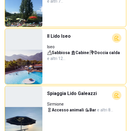
e altri 7…
Il Lido Iseo
Iseo
Sabbiosa
·
Cabine
·
Doccia calda
·
e altri 12…
Spiaggia Lido Galeazzi
Sirmione
Accesso animali
·
Bar
·
e altri 8…