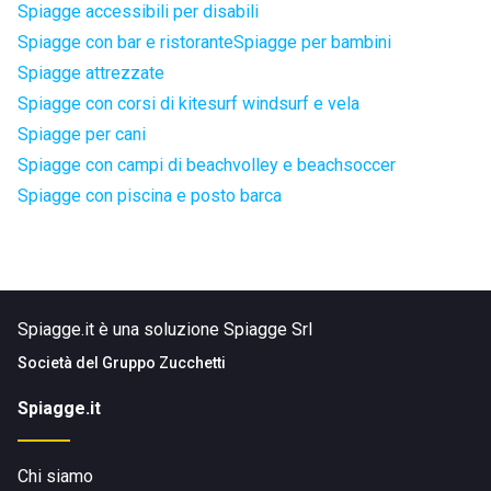
Spiagge accessibili per disabili
Spiagge con bar e ristorante
Spiagge per bambini
Spiagge attrezzate
Spiagge con corsi di kitesurf windsurf e vela
Spiagge per cani
Spiagge con campi di beachvolley e beachsoccer
Spiagge con piscina e posto barca
Spiagge.it è una soluzione Spiagge Srl
Società del
Gruppo Zucchetti
Spiagge.it
Chi siamo