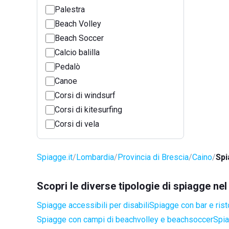
Palestra
Beach Volley
Beach Soccer
Calcio balilla
Pedalò
Canoe
Corsi di windsurf
Corsi di kitesurfing
Corsi di vela
Spiagge.it
Lombardia
Provincia di Brescia
Caino
Spi
Scopri le diverse tipologie di spiagge ne
Spiagge accessibili per disabili
Spiagge con bar e rist
Spiagge con campi di beachvolley e beachsoccer
Spia