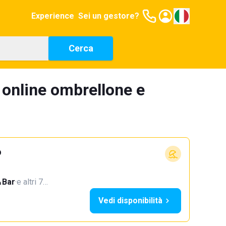
Experience
Sei un gestore?
Cerca
 online ombrellone e
o
Bar
·
e altri 7…
Vedi disponibilità