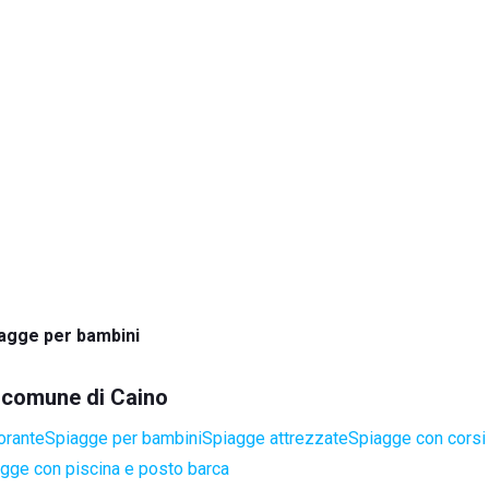
agge per bambini
l comune di Caino
orante
Spiagge per bambini
Spiagge attrezzate
Spiagge con corsi 
gge con piscina e posto barca