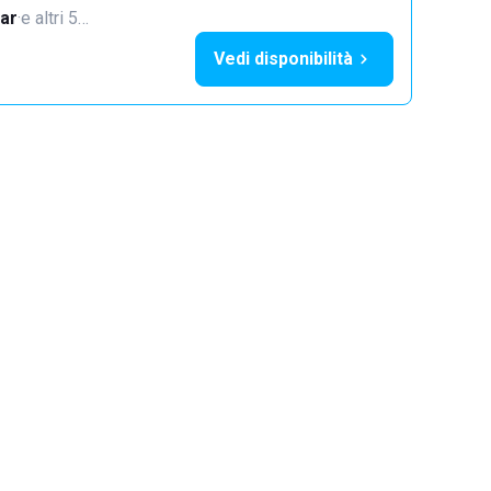
ar
·
e altri 5…
Vedi disponibilità