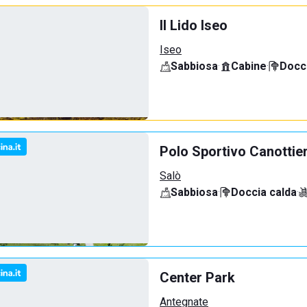
Il Lido Iseo
Iseo
Sabbiosa
·
Cabine
·
Docci
Polo Sportivo Canottie
Salò
Sabbiosa
·
Doccia calda
·
Center Park
Antegnate