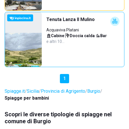
Tenuta Lanza Il Mulino
Acquaviva Platani
Cabine
·
Doccia calda
·
Bar
·
e altri 10…
1
Spiagge.it
Sicilia
Provincia di Agrigento
Burgio
Spiagge per bambini
Scopri le diverse tipologie di spiagge nel
comune di Burgio