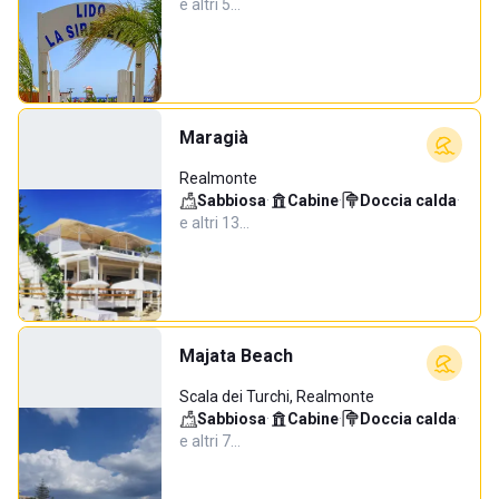
e altri 5…
Maragià
Realmonte
Sabbiosa
·
Cabine
·
Doccia calda
·
e altri 13…
Majata Beach
Scala dei Turchi, Realmonte
Sabbiosa
·
Cabine
·
Doccia calda
·
e altri 7…