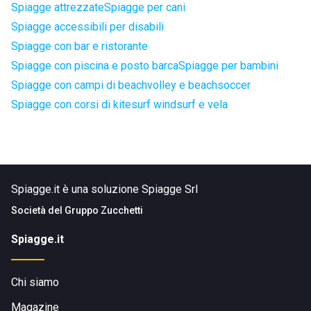
Spiagge attrezzate
Spiagge per cani
Spiagge accessibili per disabili
Spiagge con bar e ristorante
Spiagge con piscina e posto barca
Spiagge per bambini
Spiagge con campi di beachvolley e beachsoccer
Spiagge con corsi di kitesurf windsurf e vela
Spiagge.it è una soluzione Spiagge Srl
Società del
Gruppo Zucchetti
Spiagge.it
Chi siamo
Magazine