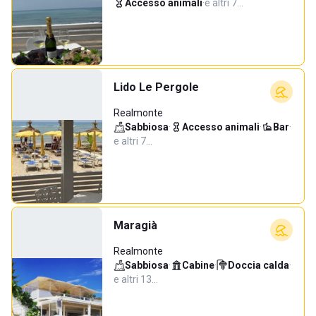
Accesso animali
·
e altri 7…
Lido Le Pergole
Realmonte
Sabbiosa
·
Accesso animali
·
Bar
·
e altri 7…
Maragià
Realmonte
Sabbiosa
·
Cabine
·
Doccia calda
·
e altri 13…