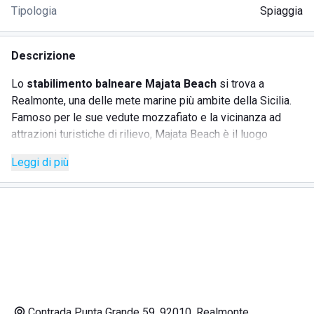
Tipologia
Spiaggia
Descrizione
Lo
stabilimento balneare Majata Beach
si trova a
Realmonte, una delle mete marine più ambite della Sicilia.
Famoso per le sue vedute mozzafiato e la vicinanza ad
attrazioni turistiche di rilievo, Majata Beach è il luogo
perfetto per chi desidera immergersi nelle meraviglie
Leggi di più
naturali della regione. Il lido offre un comodo accesso al
mare, rendendo semplice e piacevole il godimento della
spiaggia.
SERVIZI
Noleggio lettini e ombrelloni
Ristorante sul mare
Contrada Punta Grande 59, 92010, Realmonte