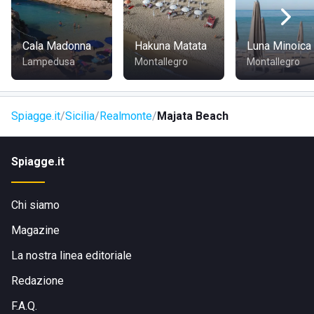
facilmente raggiungibile in auto, e le opzioni di alloggio nei
dintorni, come Villa Maresa Home, offrono un comodo
punto d'appoggio per chi esplora la zona.
Cala Madonna
Hakuna Matata
Luna Minoica
Lampedusa
Montallegro
Montallegro
Spiagge.it
Sicilia
Realmonte
Majata Beach
Spiagge.it
Chi siamo
Magazine
La nostra linea editoriale
Redazione
F.A.Q.