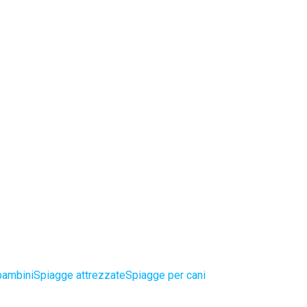
bambini
Spiagge attrezzate
Spiagge per cani