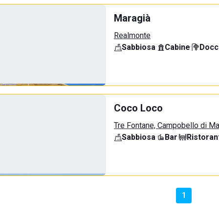
Maragià
Realmonte
Sabbiosa
·
Cabine
·
Docci
Coco Loco
Tre Fontane, Campobello di M
Sabbiosa
·
Bar
·
Ristoran
1