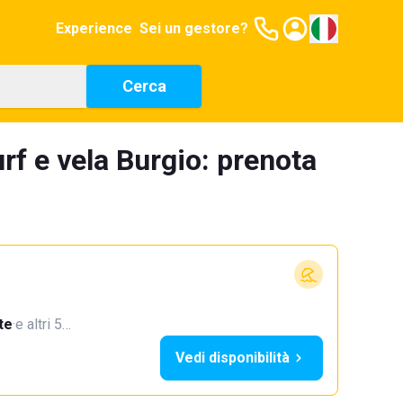
Experience
Sei un gestore?
Cerca
rf e vela Burgio: prenota
te
·
e altri 5…
Vedi disponibilità