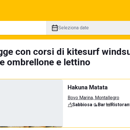
Seleziona date
ge con corsi di kitesurf windsu
e ombrellone e lettino
Hakuna Matata
Bovo Marina, Montallegro
Sabbiosa
·
Bar
·
Ristoran