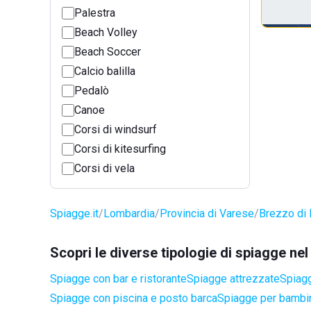
Palestra
Beach Volley
Beach Soccer
Calcio balilla
Pedalò
Canoe
Corsi di windsurf
Corsi di kitesurfing
Corsi di vela
Spiagge.it
Lombardia
Provincia di Varese
Brezzo di
Scopri le diverse tipologie di spiagge n
Spiagge con bar e ristorante
Spiagge attrezzate
Spiagg
Spiagge con piscina e posto barca
Spiagge per bambi