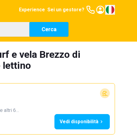
Experience
Sei un gestore?
Cerca
rf e vela Brezzo di
lettino
e altri 6…
Vedi disponibilità