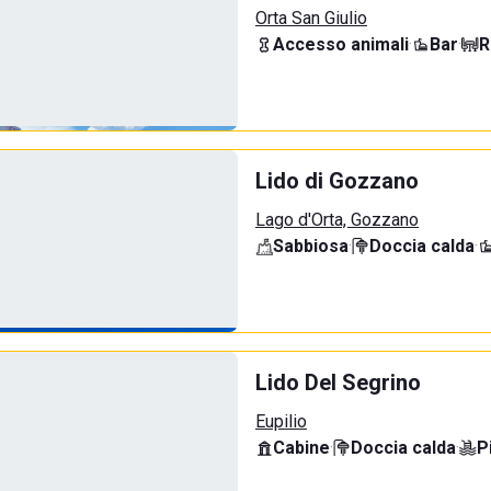
Orta San Giulio
Accesso animali
·
Bar
·
R
Lido di Gozzano
Lago d'Orta, Gozzano
Sabbiosa
·
Doccia calda
·
Lido Del Segrino
Eupilio
Cabine
·
Doccia calda
·
P