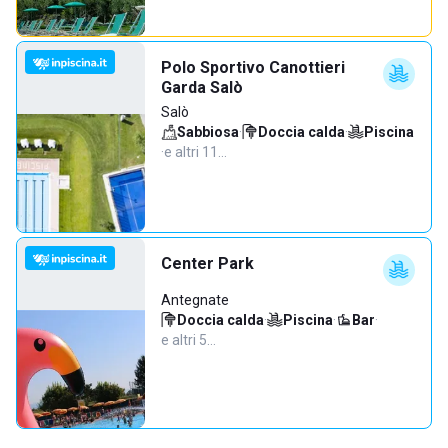
Polo Sportivo Canottieri
Garda Salò
Salò
Sabbiosa
·
Doccia calda
·
Piscina
·
e altri 11…
Center Park
Antegnate
Doccia calda
·
Piscina
·
Bar
·
e altri 5…