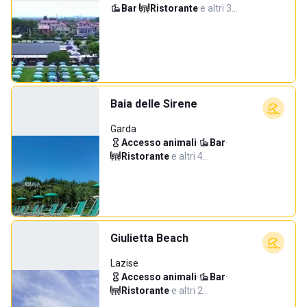
Bar
·
Ristorante
·
e altri 3…
Baia delle Sirene
Garda
Accesso animali
·
Bar
·
Ristorante
·
e altri 4…
Giulietta Beach
Lazise
Accesso animali
·
Bar
·
Ristorante
·
e altri 2…