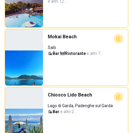
e altri 12…
Mokai Beach
Salò
Bar
·
Ristorante
·
e altri 7…
Chiosco Lido Beach
Lago di Garda, Padenghe sul Garda
Bar
·
e altri 2…