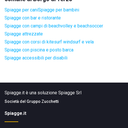
Spiagge per cani
Spiagge per bambini
Spiagge con bar e ristorante
Spiagge con campi di beachvolley e beachsoccer
Spiagge attrezzate
Spiagge con corsi di kitesurf windsurf e vela
Spiagge con piscina e posto barca
Spiagge accessibili per disabili
Spiagge.it è una soluzione Spiagge Srl
Società del
Gruppo Zucchetti
Spiagge.it