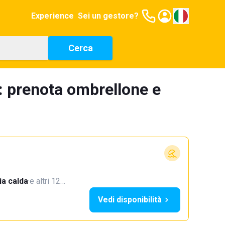
Experience
Sei un gestore?
Cerca
o: prenota ombrellone e
a calda
·
e altri 12…
Vedi disponibilità