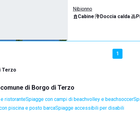
Nibionno
Cabine
·
Doccia calda
·
P
1
i Terzo
l comune di Borgo di Terzo
e ristorante
Spiagge con campi di beachvolley e beachsoccer
Sp
con piscina e posto barca
Spiagge accessibili per disabili