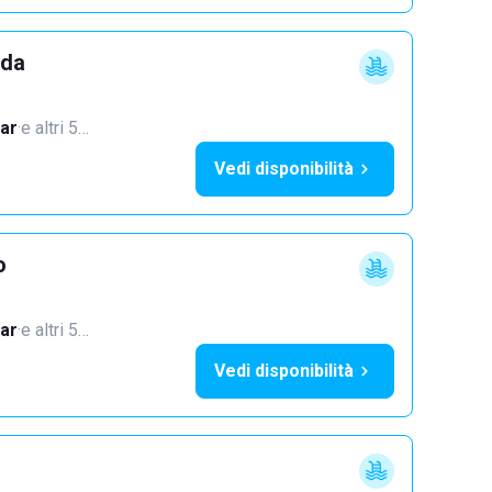
dda
ar
·
e altri 5…
Vedi disponibilità
o
ar
·
e altri 5…
Vedi disponibilità