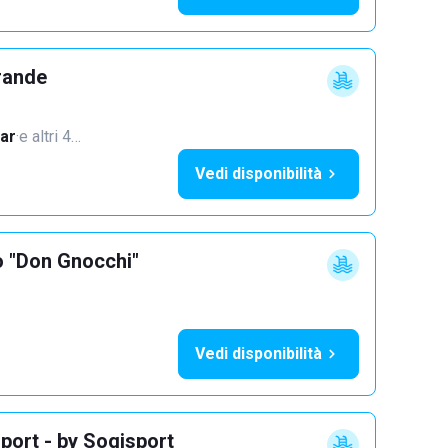
rande
ar
·
e altri 4…
Vedi disponibilità
o "Don Gnocchi"
Vedi disponibilità
port - by Sogisport