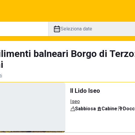
Seleziona date
ilimenti balneari Borgo di Terz
i
ti
Il Lido Iseo
Iseo
Sabbiosa
·
Cabine
·
Docci