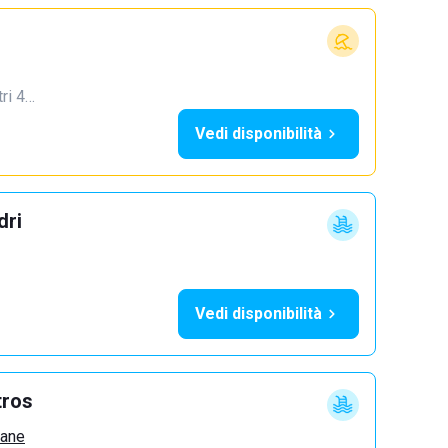
tri 4…
Vedi disponibilità
dri
Vedi disponibilità
tros
zane