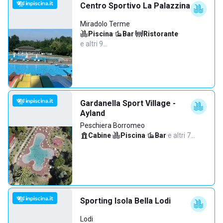
Centro Sportivo La Palazzina
Miradolo Terme
Piscina
·
Bar
·
Ristorante
·
e altri 9…
Gardanella Sport Village -
Ayland
Peschiera Borromeo
Cabine
·
Piscina
·
Bar
·
e altri 7…
Sporting Isola Bella Lodi
Lodi