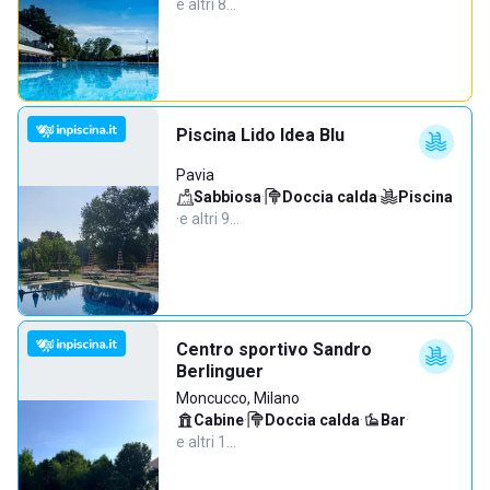
e altri 8…
Piscina Lido Idea Blu
Pavia
Sabbiosa
·
Doccia calda
·
Piscina
·
e altri 9…
Centro sportivo Sandro
Berlinguer
Moncucco, Milano
Cabine
·
Doccia calda
·
Bar
·
e altri 1…