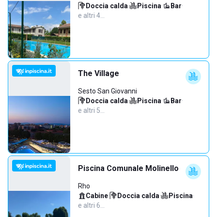
Doccia calda
·
Piscina
·
Bar
·
e altri 4…
The Village
Sesto San Giovanni
Doccia calda
·
Piscina
·
Bar
·
e altri 5…
Piscina Comunale Molinello
Rho
Cabine
·
Doccia calda
·
Piscina
·
e altri 6…