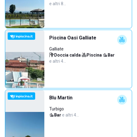
e altri 8…
Piscina Oasi Galliate
Galliate
Doccia calda
·
Piscina
·
Bar
·
e altri 4…
Blu Martin
Turbigo
Bar
·
e altri 4…