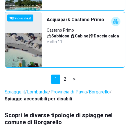
Acquapark Castano Primo
Castano Primo
Sabbiosa
·
Cabine
·
Doccia calda
·
e altri 11…
1
2
>
Spiagge.it
Lombardia
Provincia di Pavia
Borgarello
Spiagge accessibili per disabili
Scopri le diverse tipologie di spiagge nel
comune di Borgarello