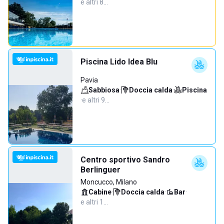
e altri 8…
Piscina Lido Idea Blu
Pavia
Sabbiosa
·
Doccia calda
·
Piscina
·
e altri 9…
Centro sportivo Sandro
Berlinguer
Moncucco, Milano
Cabine
·
Doccia calda
·
Bar
·
e altri 1…