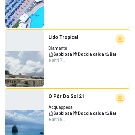
Lido Tropical
Diamante
Sabbiosa
·
Doccia calda
·
Bar
·
e altri 7…
O Pôr Do Sol 21
Acquappesa
Sabbiosa
·
Doccia calda
·
Bar
·
e altri 8…