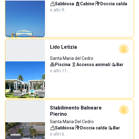
Sabbiosa
·
Cabine
·
Doccia calda
·
e altri 9…
Lido Letizia
Santa Maria del Cedro
Piscina
·
Accesso animali
·
Bar
·
e altri 11…
Stabilimento Balneare
Pierino
Santa Maria Del Cedro
Sabbiosa
·
Doccia calda
·
Bar
·
e altri 6…