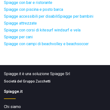
Spiagge con bar e ristorante
Spiagge con piscina e posto barca
Spiagge accessibili per disabili
Spiagge per bambini
Spiagge attrezzate
Spiagge con corsi di kitesurf windsurf e vela
Spiagge per cani
Spiagge con campi di beachvolley e beachsoccer
Spiagge.it è una soluzione Spiagge Srl
Società del
Gruppo Zucchetti
Spiagge.it
Chi siamo