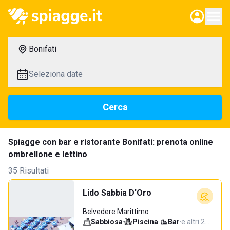
Bonifati
Seleziona date
Cerca
Spiagge con bar e ristorante Bonifati: prenota online
ombrellone e lettino
35 Risultati
Lido Sabbia D'Oro
Belvedere Marittimo
Sabbiosa
·
Piscina
·
Bar
·
e altri 2…