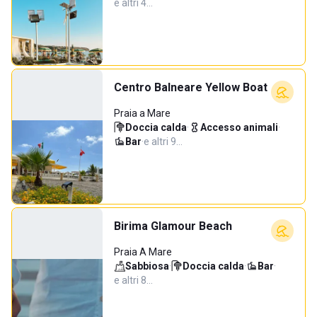
e altri 4…
Centro Balneare Yellow Boat
Praia a Mare
Doccia calda
·
Accesso animali
·
Bar
·
e altri 9…
Birima Glamour Beach
Praia A Mare
Sabbiosa
·
Doccia calda
·
Bar
·
e altri 8…