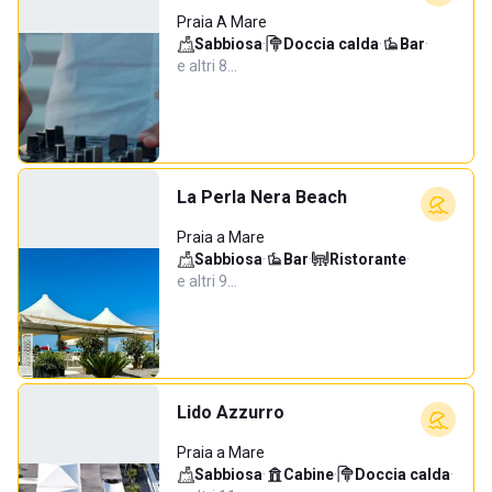
Praia A Mare
Sabbiosa
·
Doccia calda
·
Bar
·
e altri 8…
La Perla Nera Beach
Praia a Mare
Sabbiosa
·
Bar
·
Ristorante
·
e altri 9…
Lido Azzurro
Praia a Mare
Sabbiosa
·
Cabine
·
Doccia calda
·