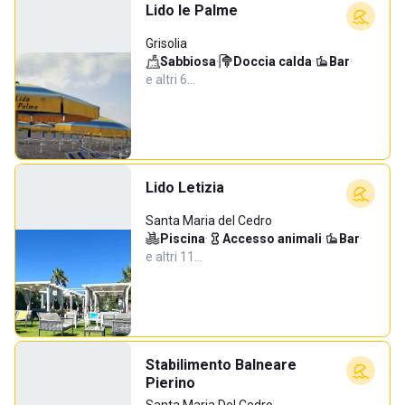
Lido le Palme
Grisolia
Sabbiosa
·
Doccia calda
·
Bar
·
e altri 6…
Lido Letizia
Santa Maria del Cedro
Piscina
·
Accesso animali
·
Bar
·
e altri 11…
Stabilimento Balneare
Pierino