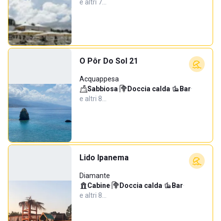
e altri 7…
O Pôr Do Sol 21
Acquappesa
Sabbiosa
·
Doccia calda
·
Bar
·
e altri 8…
Lido Ipanema
Diamante
Cabine
·
Doccia calda
·
Bar
·
e altri 8…