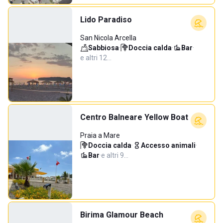
Lido Paradiso
San Nicola Arcella
Sabbiosa
·
Doccia calda
·
Bar
·
e altri 12…
Centro Balneare Yellow Boat
Praia a Mare
Doccia calda
·
Accesso animali
·
Bar
·
e altri 9…
Birima Glamour Beach