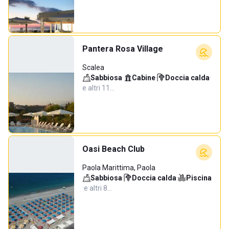
Pantera Rosa Village
Scalea
Sabbiosa
·
Cabine
·
Doccia calda
·
e altri 11…
Oasi Beach Club
Paola Marittima, Paola
Sabbiosa
·
Doccia calda
·
Piscina
·
e altri 8…