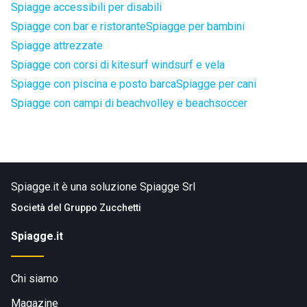
Spiagge accessibili per disabili
Spiagge con bar e ristorante
Spiagge per bambini
Spiagge attrezzate
Spiagge con corsi di kitesurf windsurf e vela
Spiagge con piscina e posto barca
Spiagge per cani
Spiagge con campi di beachvolley e beachsoccer
Spiagge.it è una soluzione Spiagge Srl
Società del
Gruppo Zucchetti
Spiagge.it
Chi siamo
Magazine