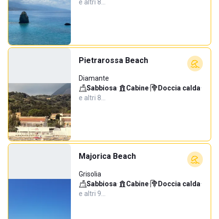
e altri 8…
Pietrarossa Beach
Diamante
Sabbiosa
·
Cabine
·
Doccia calda
·
e altri 8…
Majorica Beach
Grisolia
Sabbiosa
·
Cabine
·
Doccia calda
·
e altri 9…