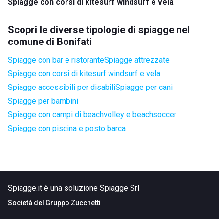
Spiagge con corsi di kitesurf windsurf e vela
Scopri le diverse tipologie di spiagge nel
comune di Bonifati
Spiagge con bar e ristorante
Spiagge attrezzate
Spiagge con corsi di kitesurf windsurf e vela
Spiagge accessibili per disabili
Spiagge per cani
Spiagge per bambini
Spiagge con campi di beachvolley e beachsoccer
Spiagge con piscina e posto barca
Spiagge.it è una soluzione Spiagge Srl
Società del
Gruppo Zucchetti