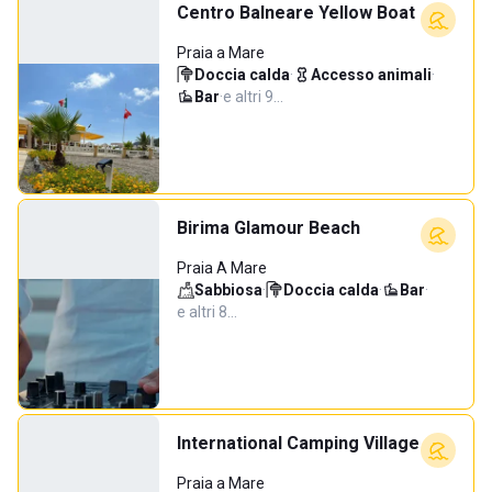
Centro Balneare Yellow Boat
Praia a Mare
Doccia calda
·
Accesso animali
·
Bar
·
e altri 9…
Birima Glamour Beach
Praia A Mare
Sabbiosa
·
Doccia calda
·
Bar
·
e altri 8…
International Camping Village
Praia a Mare