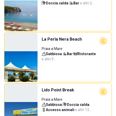
Doccia calda
·
Bar
·
e altri 2…
La Perla Nera Beach
Praia a Mare
Sabbiosa
·
Bar
·
Ristorante
·
e altri 9…
Lido Point Break
Praia a Mare
Sabbiosa
·
Doccia calda
·
Accesso animali
·
e altri 13…