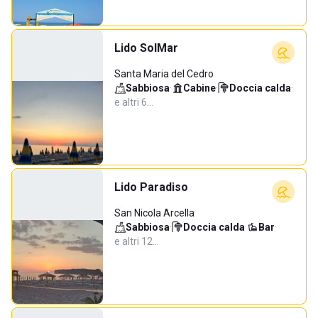
Lido SolMar
Santa Maria del Cedro
Sabbiosa
·
Cabine
·
Doccia calda
·
e altri 6…
Lido Paradiso
San Nicola Arcella
Sabbiosa
·
Doccia calda
·
Bar
·
e altri 12…