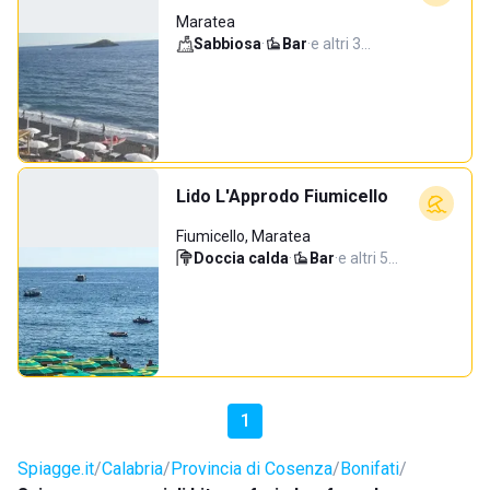
Maratea
Sabbiosa
·
Bar
·
e altri 3…
Lido L'Approdo Fiumicello
Fiumicello, Maratea
Doccia calda
·
Bar
·
e altri 5…
1
Spiagge.it
Calabria
Provincia di Cosenza
Bonifati