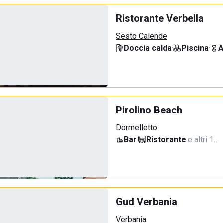
Ristorante Verbella
Sesto Calende
Doccia calda
·
Piscina
·
A
Pirolino Beach
Dormelletto
Bar
·
Ristorante
·
e altri 1…
Gud Verbania
Verbania