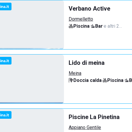
Verbano Active
Dormelletto
Piscina
·
Bar
·
e altri 2…
Lido di meina
Meina
Doccia calda
·
Piscina
·
B
Piscine La Pinetina
Appiano Gentile