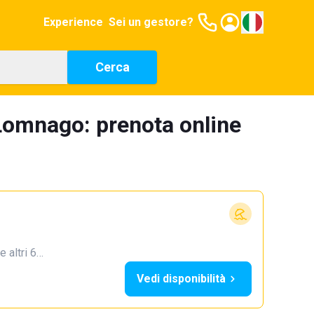
Experience
Sei un gestore?
Cerca
 Lomnago: prenota online
e altri 6…
Vedi disponibilità