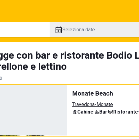
Seleziona date
gge con bar e ristorante Bodio
llone e lettino
ti
Monate Beach
Travedona-Monate
Cabine
·
Bar
·
Ristorante
·