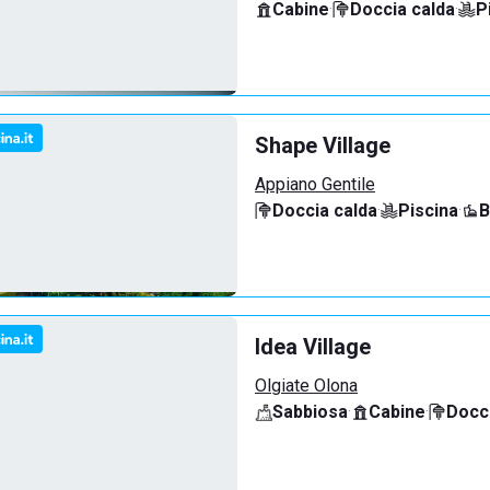
Cabine
·
Doccia calda
·
P
Shape Village
Appiano Gentile
Doccia calda
·
Piscina
·
B
Idea Village
Olgiate Olona
Sabbiosa
·
Cabine
·
Docci