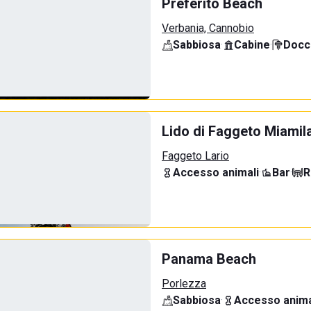
Preferito Beach
Verbania, Cannobio
Sabbiosa
·
Cabine
·
Docci
Lido di Faggeto Miamil
Faggeto Lario
Accesso animali
·
Bar
·
R
Panama Beach
Porlezza
Sabbiosa
·
Accesso anima