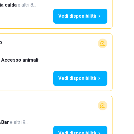
a calda
·
e altri 8…
Vedi disponibilità
o
Accesso animali
·
Vedi disponibilità
Bar
·
e altri 9…
Vedi disponibilità