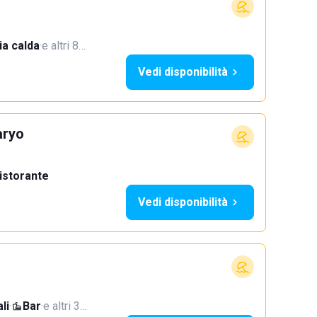
a calda
·
e altri 8…
Vedi disponibilità
aryo
istorante
Vedi disponibilità
li
·
Bar
·
e altri 3…