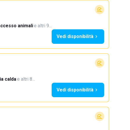
ccesso animali
·
e altri 9…
Vedi disponibilità
a calda
·
e altri 8…
Vedi disponibilità