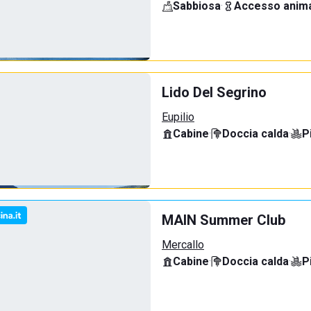
Sabbiosa
·
Accesso anima
Lido Del Segrino
Eupilio
Cabine
·
Doccia calda
·
P
MAIN Summer Club
Mercallo
Cabine
·
Doccia calda
·
P