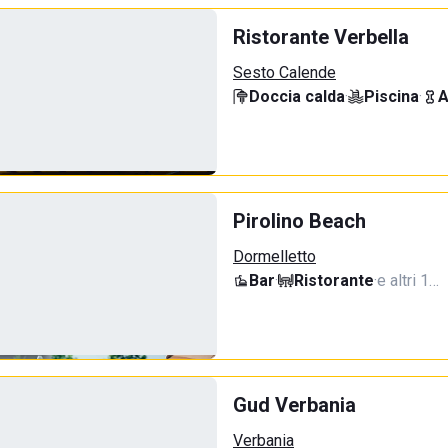
Ristorante Verbella
Sesto Calende
Doccia calda
·
Piscina
·
A
Pirolino Beach
Dormelletto
Bar
·
Ristorante
·
e altri 1…
Gud Verbania
Verbania