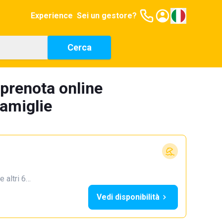
Experience
Sei un gestore?
Cerca
prenota online
famiglie
e altri 6…
Vedi disponibilità