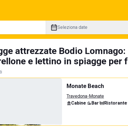
Seleziona date
gge attrezzate Bodio Lomnago: 
llone e lettino in spiagge per 
ti
Monate Beach
Travedona-Monate
Cabine
·
Bar
·
Ristorante
·