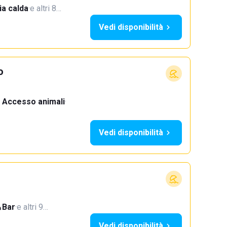
a calda
·
e altri 8…
Vedi disponibilità
o
Accesso animali
·
Vedi disponibilità
Bar
·
e altri 9…
Vedi disponibilità