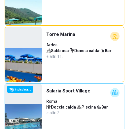
Torre Marina
Ardea
Sabbiosa
·
Doccia calda
·
Bar
·
e altri 11…
Salaria Sport Village
Roma
Doccia calda
·
Piscina
·
Bar
·
e altri 3…