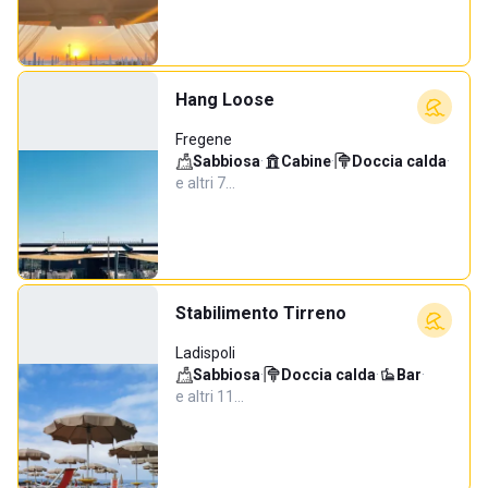
Hang Loose
Fregene
Sabbiosa
·
Cabine
·
Doccia calda
·
e altri 7…
Stabilimento Tirreno
Ladispoli
Sabbiosa
·
Doccia calda
·
Bar
·
e altri 11…