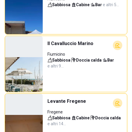
Sabbiosa
·
Cabine
·
Bar
·
e altri 5…
Il Cavalluccio Marino
Fiumicino
Sabbiosa
·
Doccia calda
·
Bar
·
e altri 9…
Levante Fregene
Fregene
Sabbiosa
·
Cabine
·
Doccia calda
·
e altri 14…